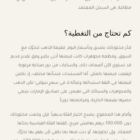
مطالبة، هي السجل المعتمد.
كم تحتاج من التغطية؟
قدّر محتوياتك بصدق وبأسعار اليوم. فقيمة الذهب تتحرّك مع
السوق، وقطعة مجوهرات كانت قيمتها أدنى بكثير وفق تقدير قديم
قد تساوي الآن أضعاف ذلك، والساعات من دور صناعة مرغوبة
ارتفعت قيمتها بالمثل. أما المستندات فشأنها مختلف، إذ تكمن
قيمتها في كلفة استبدالها وعنائه لا في سعرٍ سوقي؛ لكن الذهب
والمجوهرات والسبائك التي تهيمن على صناديق الإمارات ينبغي
حصرها بقيمها الجارية، ومراجعتها دورياً.
وأمام هذا المجموع، يصبح اختيار الفئة بديهياً. فإن وقعت محتوياتك
دون 100,000 درهم بهامش مريح، كفتها الفئة القياسية بحدّها
المعتاد. وإن تجاوزتها، أو دنت منها بما يكفي لأن يقفز بها تحرّكٌ