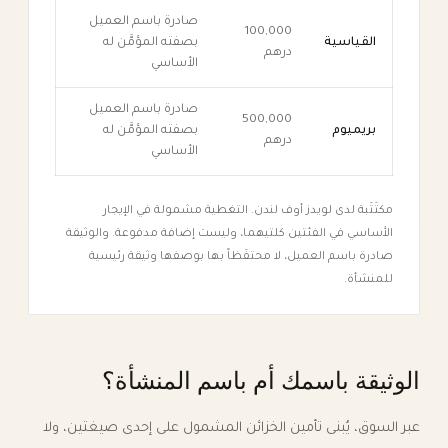
صادرة باسم العميل
100,000
القياسية
بصفته المؤمَّن له
درهم
الأساسي
صادرة باسم العميل
500,000
بريميوم
بصفته المؤمَّن له
درهم
الأساسي
مكتَتَبة لدى لويدز أوف لندن. التغطية مشمولة في الإيجار
الأساسي في الفئتين كلتيهما، وليست إضافة مدفوعة. والوثيقة
صادرة باسم العميل، لا محتفَظاً بها بوصفها وثيقة رئيسية
للمنشأة.
الوثيقة باسمك أم باسم المنشأة؟
عبر السوق، يُبنى تأمين الخزائن المشمول على إحدى صيغتين، ولا