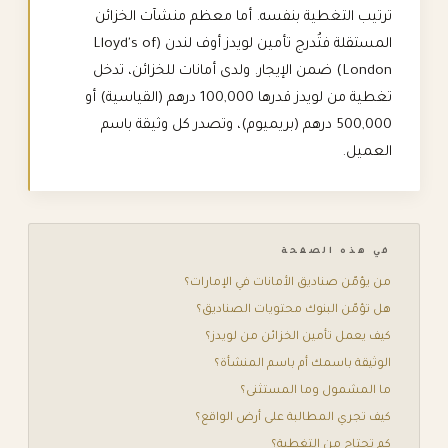
ترتيب التغطية بنفسه. أما معظم منشآت الخزائن
المستقلة فتُدرج تأمين لويدز أوف لندن (Lloyd's of
London) ضمن الإيجار. ولدى أمانات للخزائن، تدخل
تغطية من لويدز قدرها 100,000 درهم (القياسية) أو
500,000 درهم (بريميوم)، وتصدر كل وثيقة باسم
العميل.
في هذه الصفحة
من يؤمّن صناديق الأمانات في الإمارات؟
هل تؤمّن البنوك محتويات الصناديق؟
كيف يعمل تأمين الخزائن من لويدز؟
الوثيقة باسمك أم باسم المنشأة؟
ما المشمول وما المستثنى؟
كيف تجري المطالبة على أرض الواقع؟
كم تحتاج من التغطية؟