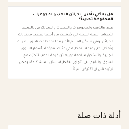
هل يغطّي تأمين الخزائن الذهب والمجوهرات
المحفوظة تحديداً؟
نعم. فالذهب والمجوهرات والساعات والسبائك هي بالضبط
الأصناف رفيعة القيمة التي صُمّمت من أجلها تغطية محتويات
الخزائن، وهي تشكّل القسم الأكبر مما تحفظه صناديق الإمارات.
وتُغطّى حتى قيمة التغطية في فئتك، مقوَّمةً بأسعار السوق
الجارية، وتستحق مراجعة دورية لأن قيمة الذهب تتحرّك مع
السوق. وللقيم التي تتجاوز التغطية، اسأل المنشأة عمّا يمكن
ترتيبه قبل أن تفترض شيئاً.
أدلة ذات صلة