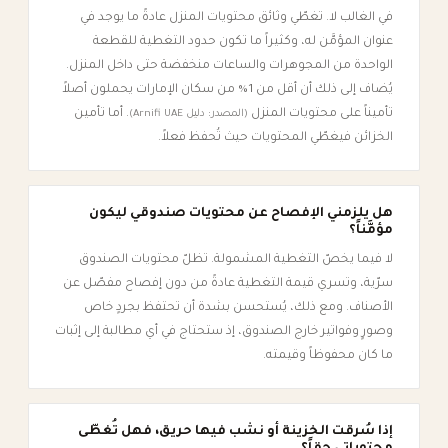
في الغالب لا. تغطّي وثائق محتويات المنزل عادةً ما يوجد في
عنوان المؤمَّن له، وكثيراً ما تكون حدود التغطية للقطعة
الواحدة من المجوهرات والساعات منخفضة حتى داخل المنزل.
يُضاف إلى ذلك أن أقل من 1% من سكان الإمارات يحملون أصلاً
تأميناً على محتويات المنزل
. أما تأمين
(المصدر: دليل Arnifi UAE)
الخزائن فيغطّي المحتويات حيث تُحفظ فعلاً.
هل يلزمني الإفصاح عن محتويات صندوقي ليكون
مؤمَّناً؟
لا فيما يخصّ التغطية المشمولة. تظلّ محتويات الصندوق
سرّية، وتسري قيمة التغطية عادةً من دون إفصاح مفصّل عن
الأصناف. ومع ذلك، يُستحسن بشدة أن تحتفظ بجردٍ خاص
وصورٍ وفواتير خارج الصندوق، إذ ستحتاج في أي مطالبة إلى إثبات
ما كان محفوظاً وقيمته.
إذا سُرقت الخزينة أو نشب فيها حريق، فهل تُغطّى