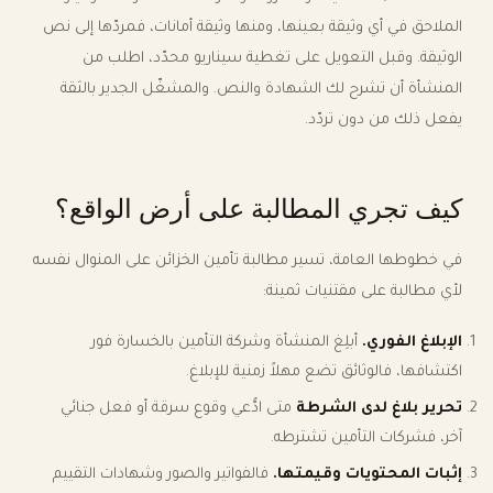
الملاحق في أي وثيقة بعينها، ومنها وثيقة أمانات، فمردّها إلى نص
الوثيقة. وقبل التعويل على تغطية سيناريو محدّد، اطلب من
المنشأة أن تشرح لك الشهادة والنص. والمشغّل الجدير بالثقة
يفعل ذلك من دون تردّد.
كيف تجري المطالبة على أرض الواقع؟
في خطوطها العامة، تسير مطالبة تأمين الخزائن على المنوال نفسه
لأي مطالبة على مقتنيات ثمينة:
الإبلاغ الفوري.
أبلِغ المنشأة وشركة التأمين بالخسارة فور
اكتشافها، فالوثائق تضع مهلاً زمنية للإبلاغ.
تحرير بلاغ لدى الشرطة
متى ادُّعي وقوع سرقة أو فعل جنائي
آخر، فشركات التأمين تشترطه.
إثبات المحتويات وقيمتها.
فالفواتير والصور وشهادات التقييم