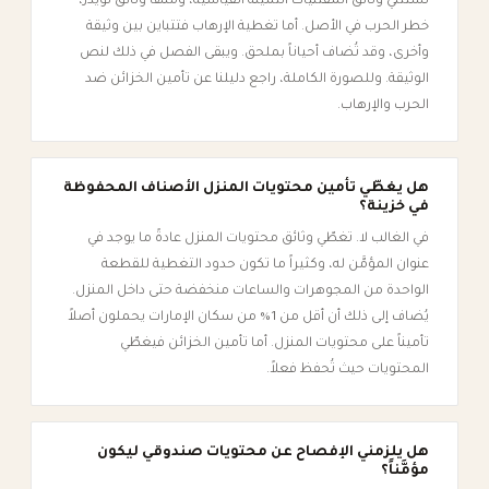
تستثني وثائق المقتنيات الثمينة القياسية، ومنها وثائق لويدز،
خطر الحرب في الأصل. أما تغطية الإرهاب فتتباين بين وثيقة
وأخرى، وقد تُضاف أحياناً بملحق. ويبقى الفصل في ذلك لنص
الوثيقة. وللصورة الكاملة، راجع دليلنا عن تأمين الخزائن ضد
الحرب والإرهاب.
هل يغطّي تأمين محتويات المنزل الأصناف المحفوظة
في خزينة؟
في الغالب لا. تغطّي وثائق محتويات المنزل عادةً ما يوجد في
عنوان المؤمَّن له، وكثيراً ما تكون حدود التغطية للقطعة
الواحدة من المجوهرات والساعات منخفضة حتى داخل المنزل.
يُضاف إلى ذلك أن أقل من 1% من سكان الإمارات يحملون أصلاً
تأميناً على محتويات المنزل. أما تأمين الخزائن فيغطّي
المحتويات حيث تُحفظ فعلاً.
هل يلزمني الإفصاح عن محتويات صندوقي ليكون
مؤمَّناً؟