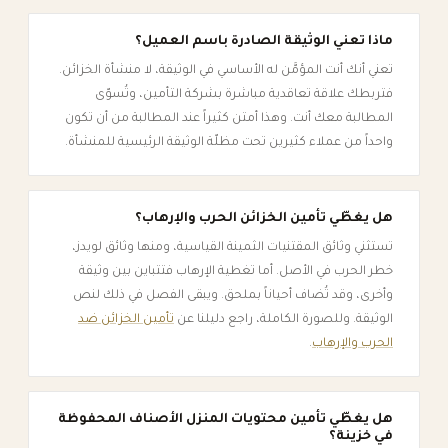
ماذا تعني الوثيقة الصادرة باسم العميل؟
تعني أنك أنت المؤمَّن له الأساسي في الوثيقة، لا منشأة الخزائن.
فتربطك علاقة تعاقدية مباشرة بشركة التأمين، وتُسوّى
المطالبة معك أنت. وهذا أمتن كثيراً عند المطالبة من أن تكون
واحداً من عملاء كثيرين تحت مظلّة الوثيقة الرئيسية للمنشأة.
هل يغطّي تأمين الخزائن الحرب والإرهاب؟
تستثني وثائق المقتنيات الثمينة القياسية، ومنها وثائق لويدز،
خطر الحرب في الأصل. أما تغطية الإرهاب فتتباين بين وثيقة
وأخرى، وقد تُضاف أحياناً بملحق. ويبقى الفصل في ذلك لنص
الوثيقة. وللصورة الكاملة، راجع دليلنا عن
تأمين الخزائن ضد
الحرب والإرهاب
.
هل يغطّي تأمين محتويات المنزل الأصناف المحفوظة
في خزينة؟