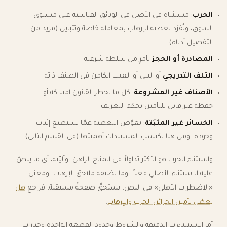
الحرب
: مستثناة في الأصل في الوثائق القياسية على مستوى
السوق، وتُفرَد تغطية الإرهاب بمعاملة خاصة وتتباين (مزيد من
التفصيل أدناه)
المصادرة أو الحجز
بأمرٍ من سلطة شرعية
التلف التدريجي
أو البلى أو العيب الكامن في الصنف ذاته
الأصناف غير المشروعة
: كل ما يحظر القانون امتلاكه أو
حفظه غير قابل للتأمين بحكم التعريف
الخسائر غير المثبَتة
: تعوّض التغطية عمّا تستطيع إثبات
وجوده، ومن هنا تكتسب المستندات أهميتها (في القسم التالي)
واستثناء الحرب هو الأكثر تداولاً في المناخ الراهن، وآليّته، أي ما ينصّ
عليه الاستثناء الأصلي فعلاً، وما تضيفه ملاحق الإرهاب، ومعنى
«الاضطراب الأهلي» في النص، يستحقّ صفحةً مستقلة، فراجع
هل
يغطّي تأمين الخزائن الحرب والإرهاب
.
أما الاستثناءات الدقيقة والشروط وحدود القطعة الواحدة وخيارات