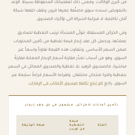
من كبرى الوكالات. ومعنى ذلك لمقتنياتك المحفوظة بسيط: الوعد
بالتعويض تسنده سوق مصنَّفة عمرها قرون وتقف خلفها شبكة
أمان تكافلية، لا ميزانية الشركة التي تؤجّرك الصندوق.
وفي الخزائن المستقلة، تتولّى المنشأة ترتيب التغطية لصناديق
عملائها، ويحمل كل عقد إيجار قيمة تغطية من تأمين المحتويات
ضمن السعر الأساسي. وتتفاوت هذه القيمة تفاوتاً واسعاً عبر
السوق، وهو من أسباب تعذّر مقارنة أسعار الإيجار المعلنة مقارنةً
مباشرة، فالصندوق الزهيد بلا تغطية والصندوق المماثل في السعر
بتغطية وافرة منتجان مختلفان. ولقراءة الأسعار قراءةً سليمة عبر
السوق، راجع
كم تبلغ تكلفة صندوق الأمانات في الإمارات
.
تأمين أمانات للخزائن: مشمول في كل عقد إيجار
قيمة
الفئة
التغطية
صفة الوثيقة
من لويدز