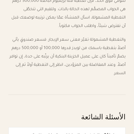
سوقي فوق الحدّ، فإن تغطية فئة بريميوم البالغة 500,000 درهم
هي الجواب المصمَّم لهذه الحالة بالذات. وللقيم التي تتخطّى
التغطية المشمولة، اسأل المنشأة عمّا يمكن ترتيبه لوضعك قبل
أن تفترض شيئاً، واطلب الجواب مكتوباً.
والتغطية المشمولة تغيّر معنى سعر الإيجار. فسعر صندوقٍ يأتي
أصلاً بتغطية باسمك من لويدز قدرها 100,000 أو 500,000 درهم
يضمّ تأميناً كان على عميل الخزينة البنكية أن يرتّبه على حدة، إن توافر
أصلاً. وعند المفاضلة بين المزوّدين، انظر إلى التغطية أولاً ثم إلى
السعر.
الأسئلة الشائعة