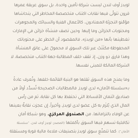
لويدز أوف لندن ليست شركة تأمين واحدة، بل سوق عريقة عمرها
قرون تتولّى فيها نقابات اكتتاب متخصصة المخاطر التي يتحاشاها
مؤمّنو التجزئة المعتادون، كالأعمال الفنية والسبائك والمجوهرات
ومحتويات الخزائن وما إليها. وحين تصف منشأة خزائن في الإمارات
تغطيتها بأنها «من لويدز»، فالمقصود أن الخطر على محتوياتك
المحفوظة مكتَتَبٌ عبر تلك السوق لا محمولٌ على عاتق المنشأة.
وهذا فارق ذو وزن، إذ تقف خلف المطالبة جهة اكتتاب متخصصة، لا
الشركة المالكة للمبنى نفسها.
وما يمنح هذه السوق ثقلها هو البنية القائمة خلفها، وتُعرف عادةً
بـ«سلسلة الأمان» لدى لويدز. فالمطالبات الصحيحة تُسدَّد أولاً من
صناديق ائتمان الأقساط التي تحتفظ بها كل نقابة، ثم من رأس
المال الذي يُلزَم به كل عضو لدى لويدز، وأخيراً، إن عجزت نقابةٌ بعينها
عن الوفاء بالتزاماتها، من
الصندوق المركزي
، وهو شبكة أمان
تكافلية تسهم فيها السوق بأكملها
(المصدر: لويدز أوف لندن، "سلسلة
. كما تتمتّع سوق لويدز بتصنيفات ملاءة مالية قوية ومستقلة
الأمان")