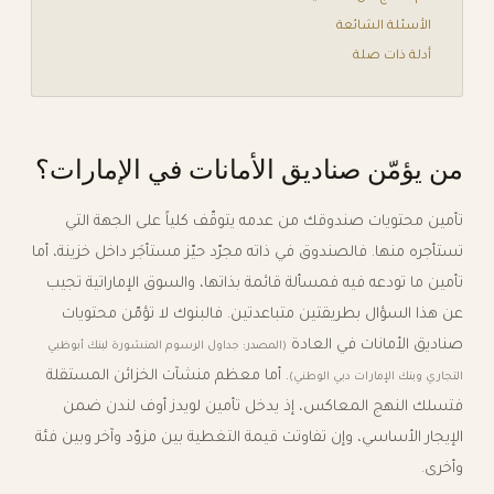
الأسئلة الشائعة
أدلة ذات صلة
من يؤمّن صناديق الأمانات في الإمارات؟
تأمين محتويات صندوقك من عدمه يتوقّف كلياً على الجهة التي
تستأجره منها. فالصندوق في ذاته مجرّد حيّز مستأجَر داخل خزينة، أما
تأمين ما تودعه فيه فمسألة قائمة بذاتها، والسوق الإماراتية تجيب
عن هذا السؤال بطريقتين متباعدتين. فالبنوك لا تؤمّن محتويات
صناديق الأمانات في العادة
(المصدر: جداول الرسوم المنشورة لبنك أبوظبي
. أما معظم منشآت الخزائن المستقلة
التجاري وبنك الإمارات دبي الوطني)
فتسلك النهج المعاكس، إذ يدخل تأمين لويدز أوف لندن ضمن
الإيجار الأساسي، وإن تفاوتت قيمة التغطية بين مزوّد وآخر وبين فئة
وأخرى.