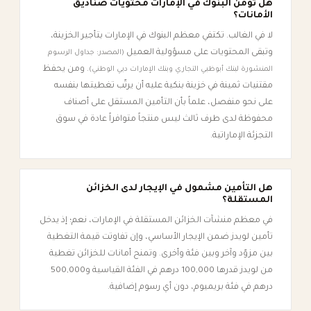
هل تؤمّن البنوك في الإمارات محتويات صناديق
الأمانات؟
لا في الغالب. تكتفي معظم البنوك في الإمارات بتأجير الخزينة،
وتبقى المحتويات على مسؤولية العميل
(المصدر: جداول الرسوم
. ومن يحفظ
المنشورة لبنك أبوظبي التجاري وبنك الإمارات دبي الوطني)
مقتنيات ثمينة في خزينة بنكية عليه أن يرتّب تغطيتها بنفسه
على نحو منفصل، علماً بأن التأمين المستقل على أصناف
محفوظة لدى طرف ثالث ليس منتجاً متوافراً عادة في سوق
التجزئة الإماراتية.
هل التأمين مشمول في الإيجار لدى الخزائن
المستقلة؟
في معظم منشآت الخزائن المستقلة في الإمارات، نعم؛ إذ يدخل
تأمين لويدز ضمن الإيجار الأساسي، وإن تفاوتت قيمة التغطية
بين مزوّد وآخر وبين فئة وأخرى. وتمنح أمانات للخزائن تغطية
من لويدز قدرها 100,000 درهم في الفئة القياسية و500,000
درهم في فئة بريميوم، دون أي رسوم إضافية.