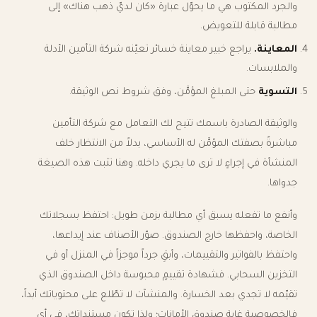
والجرد المكتوب هي ما يحوّل عبارة «كان لديّ ذهب هناك» إلى
مطالبة قابلة للتعويض.
المعاينة.
يراجع خبير معاينة خسائر تعيّنه شركة التأمين الأدلة
والملابسات.
التسوية
حتى المبلغ المؤمَّن، وفق شروط نص الوثيقة.
والوثيقة الصادرة باسمك تتيح لك التعامل مع شركة التأمين
مباشرةً بصفتك المؤمَّن له الأساسي، بدلاً من الانتظار خلف
المنشأة في إجراءٍ لا ترى ما يجري داخله. وهنا تثبت هذه الصيغة
جدواها.
وأنفع ما تفعله يسبق أي مطالبة بزمن طويل: احتفظ بسجلاتك
الخاصة، واحفظها خارج الصندوق. صوّر الأصناف عند إيداعها،
واحتفظ بالفواتير والتقييمات، وأبقِ جرداً موجزاً في المنزل أو في
التخزين السحابي. فشهادة تقييمٍ محبوسة داخل الصندوق الذي
تقيّمه لا تجدي بعد الخسارة. والمنشآت لا تطّلع على محتوياتك أبداً،
فالخصوصية غاية صندوق الأمانات؛ ولذا تكون مستنداتك، في أي