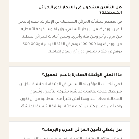
هل التأمين مشمول في الإيجار لدى الخزائن
المستقلة؟
في معظم منشآت الخزائن المستقلة في الإمارات، نعم؛ إذ يدخل
تأمين لويدز ضمن الإيجار الأساسي، وإن تفاوتت قيمة التغطية
بين مزوّد وآخر وبين فئة وأخرى. وتمنح أمانات للخزائن تغطية
من لويدز قدرها 100,000 درهم في الفئة القياسية و500,000
درهم في فئة بريميوم، دون أي رسوم إضافية.
ماذا تعني الوثيقة الصادرة باسم العميل؟
تعني أنك أنت المؤمَّن له الأساسي في الوثيقة، لا منشأة الخزائن.
فتربطك علاقة تعاقدية مباشرة بشركة التأمين، وتُسوّى
المطالبة معك أنت. وهذا أمتن كثيراً عند المطالبة من أن تكون
واحداً من عملاء كثيرين تحت مظلّة الوثيقة الرئيسية للمنشأة.
هل يغطّي تأمين الخزائن الحرب والإرهاب؟