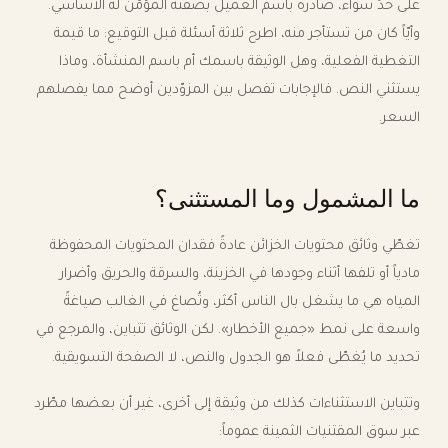
على حدٍّ سواء، صادرة باسم العميل بصفته المؤمَّن له الأساسي.
وأيّاً كان من تستأجر منه، اطرح ثلاثة أسئلة قبل التوقيع: ما قيمة
التغطية الفعلية، وهل الوثيقة باسمك أم باسم المنشأة، وماذا
يستثني النص. فالإجابات تفصل بين المزوّدين أوضح مما يفصلهم
السعر.
ما المشمول وما المستثنى؟
تغطّي وثائق محتويات الخزائن عادةً فقدان المحتويات المحفوظة
مادياً أو تلفها أثناء وجودها في الخزينة، والسرقة والحريق وأضرار
المياه هي ما يشغل بال الناس أكثر، وتُصاغ في الغالب صياغةً
واسعة على نمط «جميع الأخطار». لكن الوثائق تتباين، والمرجع في
تحديد ما يُغطّى فعلاً هو الجدول والنص، لا الصفحة التسويقية.
وتتباين الاستثناءات كذلك من وثيقة إلى أخرى، غير أن بعضها مطّرد
عبر سوق المقتنيات الثمينة عموماً: