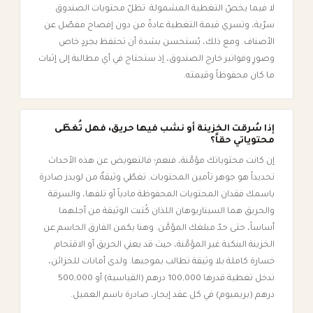
لا فيما يخصّ التغطية المشمولة. تظلّ محتويات الصندوق
سرّية، وتسري قيمة التغطية عادةً من دون إفصاح مفصّل عن
الأصناف. ومع ذلك، يُستحسن بشدة أن تحتفظ بجردٍ خاص
وصورٍ وفواتير خارج الصندوق، إذ ستحتاج في أي مطالبة إلى إثبات
ما كان محفوظاً وقيمته.
إذا سُرقت الخزينة أو نشب فيها حريق، فهل تُغطّى
محتوياتي حقاً؟
إن كانت محتوياتك مؤمَّنة، فنعم؛ فالتعويض عن هذه الأحداث
تحديداً هو جوهر تأمين المحتويات. تغطّي وثيقةٌ من لويدز صادرة
باسمك فقدان المحتويات المحفوظة مادياً أو تلفها، والسرقة
والحريق هما السيناريوهان اللذان كُتبت الوثيقة من أجلهما
أساساً، حتى حدّ مبلغك المؤمَّن. وهنا يكمن الفارق الحاسم عن
الخزينة البنكية غير المؤمَّنة، حيث قد يعني الحريق أو الاقتحام
خسارة كاملة بلا وثيقة تطالب بموجبها. ولدى أمانات للخزائن،
تدخل تغطية قدرها 100,000 درهم (القياسية) أو 500,000
درهم (بريميوم) في كل عقد إيجار، صادرة باسم العميل.