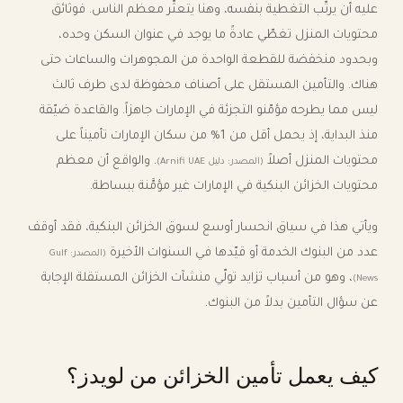
عليه أن يرتّب التغطية بنفسه، وهنا يتعثّر معظم الناس. فوثائق
محتويات المنزل تغطّي عادةً ما يوجد في عنوان السكن وحده،
وبحدود منخفضة للقطعة الواحدة من المجوهرات والساعات حتى
هناك. والتأمين المستقل على أصناف محفوظة لدى طرف ثالث
ليس مما يطرحه مؤمّنو التجزئة في الإمارات جاهزاً. والقاعدة ضيّقة
منذ البداية، إذ يحمل أقل من 1% من سكان الإمارات تأميناً على
محتويات المنزل أصلاً
. والواقع أن معظم
(المصدر: دليل Arnifi UAE)
محتويات الخزائن البنكية في الإمارات غير مؤمَّنة ببساطة.
ويأتي هذا في سياق انحسار أوسع لسوق الخزائن البنكية، فقد أوقف
عدد من البنوك الخدمة أو قيّدها في السنوات الأخيرة
(المصدر: Gulf
، وهو من أسباب تزايد تولّي منشآت الخزائن المستقلة الإجابة
News)
عن سؤال التأمين بدلاً من البنوك.
كيف يعمل تأمين الخزائن من لويدز؟