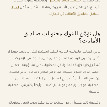
وهو حلقة من
سلسلة الأمان والتأمين
. وللإحاطة بصورة السوق
الأوسع، من المزوّدين والأسعار وطريقة الاستئجار، ابدأ من
الدليل
الشامل لصناديق الأمانات في الإمارات
.
هل تؤمّن البنوك محتويات صناديق
الأمانات؟
لا في الغالب. فاتفاقية الخزينة البنكية استئجار لحيّز، لا ترتيب حفظ أو
تأمين. وجداول الرسوم المنشورة لدى كبرى البنوك في الإمارات
تسعّر إيجار الخزينة ذاتها، وتبقى المحتويات على مسؤولية العميل
.
(المصدر: جداول الرسوم المنشورة لبنك أبوظبي التجاري وبنك الإمارات دبي الوطني)
وإن وقع الأسوأ، توقّف رجوع العميل على إثبات التقصير لا على
المطالبة بموجب وثيقة، وهو مسار أصعب وأبطأ بكثير من المطالبة
التأمينية.
وخلاصة ذلك عملياً أن من يستأجر خزينة بنكية ويريد تأمين محتوياته