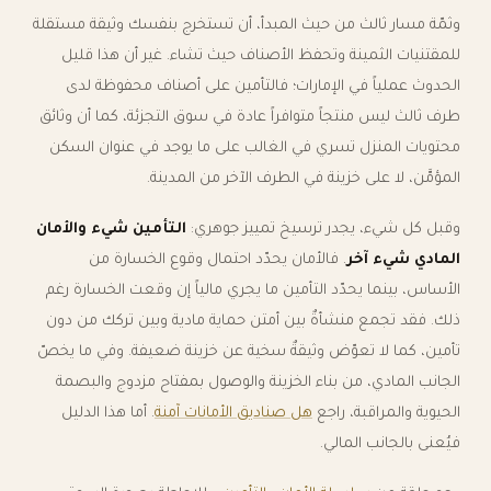
وثمّة مسار ثالث من حيث المبدأ، أن تستخرج بنفسك وثيقة مستقلة
للمقتنيات الثمينة وتحفظ الأصناف حيث تشاء. غير أن هذا قليل
الحدوث عملياً في الإمارات؛ فالتأمين على أصناف محفوظة لدى
طرف ثالث ليس منتجاً متوافراً عادة في سوق التجزئة، كما أن وثائق
محتويات المنزل تسري في الغالب على ما يوجد في عنوان السكن
المؤمَّن، لا على خزينة في الطرف الآخر من المدينة.
وقبل كل شيء، يجدر ترسيخ تمييز جوهري:
التأمين شيء والأمان
المادي شيء آخر
. فالأمان يحدّد احتمال وقوع الخسارة من
الأساس، بينما يحدّد التأمين ما يجري مالياً إن وقعت الخسارة رغم
ذلك. فقد تجمع منشأةٌ بين أمتن حماية مادية وبين تركك من دون
تأمين، كما لا تعوّض وثيقةٌ سخية عن خزينة ضعيفة. وفي ما يخصّ
الجانب المادي، من بناء الخزينة والوصول بمفتاح مزدوج والبصمة
الحيوية والمراقبة، راجع
هل صناديق الأمانات آمنة
. أما هذا الدليل
فيُعنى بالجانب المالي.