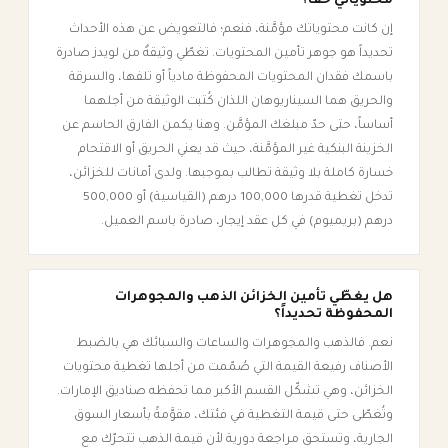
محتوياتي حقاً؟
إن كانت محتوياتك مؤمَّنة، فنعم؛ فالتعويض عن هذه الأحداث
تحديداً هو جوهر تأمين المحتويات. تغطّي وثيقةٌ من لويدز صادرة
باسمك فقدان المحتويات المحفوظة مادياً أو تلفها، والسرقة
والحريق هما السيناريوهان اللذان كُتبت الوثيقة من أجلهما
أساساً، حتى حدّ مبلغك المؤمَّن. وهنا يكمن الفارق الحاسم عن
الخزينة البنكية غير المؤمَّنة، حيث قد يعني الحريق أو الاقتحام
خسارة كاملة بلا وثيقة تطالب بموجبها. ولدى أمانات للخزائن،
تدخل تغطية قدرها 100,000 درهم (القياسية) أو 500,000
درهم (بريميوم) في كل عقد إيجار، صادرة باسم العميل.
هل يغطّي تأمين الخزائن الذهب والمجوهرات
المحفوظة تحديداً؟
نعم. فالذهب والمجوهرات والساعات والسبائك هي بالضبط
الأصناف رفيعة القيمة التي صُمّمت من أجلها تغطية محتويات
الخزائن، وهي تشكّل القسم الأكبر مما تحفظه صناديق الإمارات.
وتُغطّى حتى قيمة التغطية في فئتك، مقوَّمةً بأسعار السوق
الجارية، وتستحق مراجعة دورية لأن قيمة الذهب تتحرّك مع