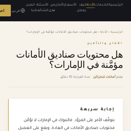
الرئيسية
الخدمات
الأدلة
كيف
الأسعار
الأمان
من
الأسئلة
اتصل
عربي
احج
يعمل
نحن
الشائعة
بنا
الرئيسية
›
الأدلة
›
هل محتويات صناديق الأمانات مؤمَّنة في الإمارات؟
الأمان والتأمين
هل محتويات صناديق الأمانات
مؤمَّنة في الإمارات؟
بقلم
أمانات للخزائن
·
مدة القراءة 10 دقائق
إجابة سريعة
يتوقّف الأمر على المزوّد. فالبنوك في الإمارات لا تؤمّن
محتويات صناديق الأمانات في العادة، ويقع على العميل