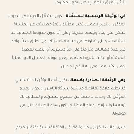
يتبيّن الفارق بينهما إلا حين يقع المكروه.
في الوثيقة الرئيسية للمنشأة
، يكون مشغّل الخزينة هو الطرف
المؤمَّن، ويندرج العملاء تحت مظلّته. وتمرّ مطالبتك عبر المنشأة،
فتتّكل على بقاء وثيقتها سارية، وعلى ألا تكون حدودها الإجمالية قد
استُنفدت، وعلى تعاونها في متابعة خسارتك. وإن أطلق حدثٌ واحد
كبير عدة مطالبات متزامنة على حدٍّ مشترك، أو انتهت تغطية
المنشأة أو تبدّلت شروطها، فقد يغدو موقف العميل الفرد عملياً
أوهن بكثير مما يوحي به الرقم المعلن.
وفي الوثيقة الصادرة باسمك
، تكون أنت المؤمَّن له الأساسي.
فتربطك علاقة تعاقدية مباشرة بشركة التأمين، ويكون المبلغ
المؤمَّن لك وحدك لا حصةً من مجموع مشترك، والمطالبة لك
ترفعها وتسوّيها. وعند المطالبة، تكون هذه الصيغة أمتن في
جوهرها.
ولدى أمانات للخزائن، كل وثيقة، في الفئة القياسية وفئة بريميوم