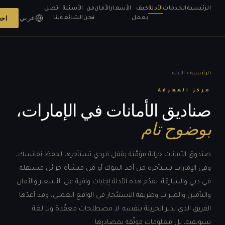
الرئيسية
الخدمات
الأدلة
كيف
الأسعار
الأمان
من
الأسئلة
اتصل
عربي
احج
يعمل
نحن
الشائعة
بنا
الرئيسية
›
الأدلة
مركز المعرفة
صناديق الأمانات في الإمارات،
بوضوح تام
صندوق الأمانات خزانة مؤمَّنة بقفل فردي تستأجرها لحفظ نفائسك،
وفي الإمارات تستأجره من أحد البنوك أو من منشأة خزائن مستقلة
في دبي والشارقة. تقدّم هذه الأدلة إجابات وافية عن الأسعار والأمان
والتأمين والميراث وطريقة الاستئجار في الواقع العملي، وقد أعدّها
الفريق الذي يدير الخزينة بنفسه. لا مصطلحات معقّدة ولا لغة
تسويقية، بل معلومات موثّقة بمصادرها.