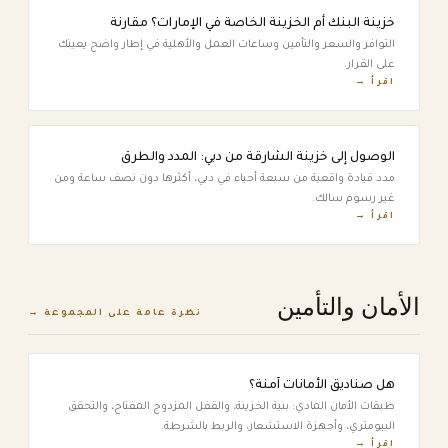
خزينة البنك أم الخزينة الخاصة في الإمارات؟ مقارنة
التوافر والسعر والتأمين وساعات العمل والأهلية في إطار واضح يعينك
على القرار.
اقرأ →
الوصول إلى خزينة الشارقة من دبي: المدد والطرق
مدد قيادة واقعية من سبعة أحياء في دبي، أكثرها دون نصف ساعة ومن
غير رسوم سالك.
اقرأ →
الأمان والتأمين
نظرة عامة على المجموعة →
هل صناديق الأمانات آمنة؟
طبقات الأمان المادي: بنية الخزينة، والقفل المزدوج المفتاح، والتحقق
البيومتري، وأجهزة الاستشعار، والربط بالشرطة.
اقرأ →