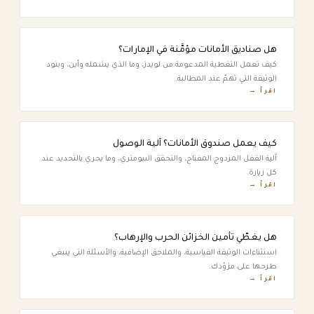
هل صناديق الأمانات مؤمَّنة في الإمارات؟
كيف تعمل التغطية المدعومة من لويدز، وما الذي يشمله وأين، وبنود
الوثيقة التي تهمّ عند المطالبة.
اقرأ →
كيف يعمل صندوق الأمانات؟ آلية الوصول
آلية القفل المزدوج المفتاح، والتحقق البيومتري، وما يجري بالتحديد عند
كل زيارة.
اقرأ →
هل يغطّي تأمين الخزائن الحرب والإرهاب؟
استثناءات الوثيقة القياسية، والملاحق الإضافية، والأسئلة التي ينبغي
طرحها على مزوّدك.
اقرأ →