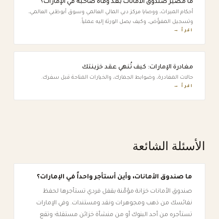
ما مصير صندوق الأمانات بعد وفاة صاحبه في الإمارات؟
أحكام الميراث، ووصايا مركز دبي المالي العالمي وسوق أبوظبي العالمي،
وتسجيل المفوَّض، وكيف يصل الورثة إليه عملياً.
اقرأ →
مغادرة الإمارات: كيف تُنهي عقد خزينتك
حالات المغادرة، وضوابط الجمارك، والخيارات المتاحة قبل سفرك.
اقرأ →
الأسئلة الشائعة
ما صندوق الأمانات، وأين أستأجر واحداً في الإمارات؟
صندوق الأمانات خزانة مؤمَّنة بقفل فردي تستأجرها لحفظ
نفائسك من ذهب ومجوهرات ونقد ومستندات. وفي الإمارات
تستأجره من أحد البنوك أو من منشأة خزائن مستقلة؛ وتقع