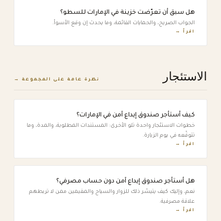
هل سبق أن تعرّضت خزينة في الإمارات للسطو؟
الجواب الصريح، والحمايات القائمة، وما يحدث إن وقع الأسوأ.
اقرأ →
الاستئجار
نظرة عامة على المجموعة →
كيف أستأجر صندوق إيداع آمن في الإمارات؟
خطوات الاستئجار واحدة تلو الأخرى: المستندات المطلوبة، والمدة، وما
تتوقّعه في يوم الزيارة.
اقرأ →
هل أستأجر صندوق إيداع آمن دون حساب مصرفي؟
نعم، وإليك كيف يتيسّر ذلك للزوار والسياح والمقيمين ممن لا تربطهم
علاقة مصرفية.
اقرأ →