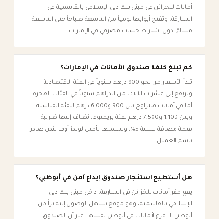
أمانات للخزائن في مبنى بنك دبي الإسلامي بالقاسمية في
الشارقة، وتفتح أبوابها يومياً من التاسعة صباحاً حتى التاسعة
مساءً، دون اشتراط حساب مصرفي في الإمارات.
كم تبلغ كلفة صندوق الأمانات في الإمارات؟
تبدأ الأسعار من نحو 900 درهم سنوياً في الفئة الاقتصادية
وترتفع إلى عشرات الآلاف من الدراهم سنوياً في الفئات الفاخرة.
أما في أمانات فتتراوح بين 900 و6,000 درهم للفئة القياسية،
وبين 1,100 و7,500 درهم لفئة بريميوم، تضاف إليها ضريبة
قيمة مضافة بنسبة 5%، ويشملها تأمين لويدز أوف لندن صادر
باسم العميل.
هل أستطيع استئجار صندوق إيداع آمن في أبوظبي؟
يقع مقر أمانات للخزائن في الشارقة، داخل مبنى بنك دبي
الإسلامي بالقاسمية، وهو موقع يسهل الوصول إليه براً من
أبوظبي. لا فرع لأمانات في أبوظبي نفسها، غير أن الصندوق